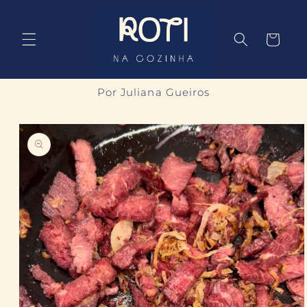
Pular
para o
conteúdo
Carrinho
Por Juliana Gueiros
Pular para
as
informações
do produto