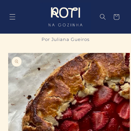
Pular
para o
conteúdo
Carrinho
Por Juliana Gueiros
Pular para
as
informações
do produto