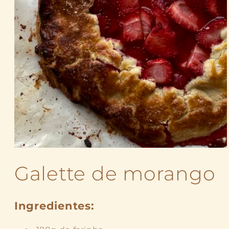
Abrir
mídia
Galette de morango
1
na
janela
modal
Ingredientes: